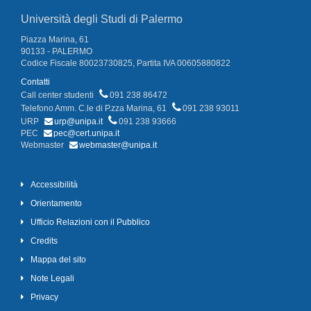
Università degli Studi di Palermo
Piazza Marina, 61
90133 - PALERMO
Codice Fiscale 80023730825, Partita IVA 00605880822
Contatti
Call center studenti
091 238 86472
Telefono Amm. C.le di P.zza Marina, 61
091 238 93011
URP
urp@unipa.it
091 238 93666
PEC
pec@cert.unipa.it
Webmaster
webmaster@unipa.it
Accessibilità
Orientamento
Ufficio Relazioni con il Pubblico
Credits
Mappa del sito
Note Legali
Privacy