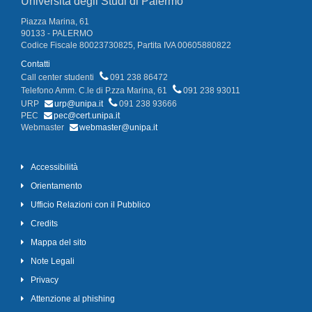
Università degli Studi di Palermo
Piazza Marina, 61
90133 - PALERMO
Codice Fiscale 80023730825, Partita IVA 00605880822
Contatti
Call center studenti
091 238 86472
Telefono Amm. C.le di P.zza Marina, 61
091 238 93011
URP
urp@unipa.it
091 238 93666
PEC
pec@cert.unipa.it
Webmaster
webmaster@unipa.it
Accessibilità
Orientamento
Ufficio Relazioni con il Pubblico
Credits
Mappa del sito
Note Legali
Privacy
Attenzione al phishing