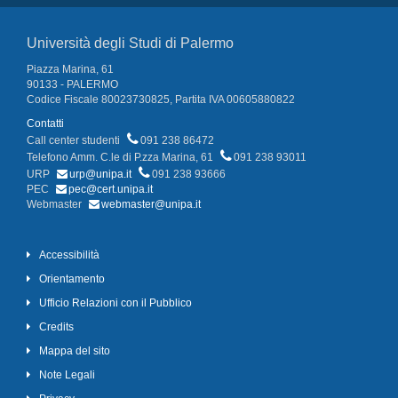
Università degli Studi di Palermo
Piazza Marina, 61
90133 - PALERMO
Codice Fiscale 80023730825, Partita IVA 00605880822
Contatti
Call center studenti
091 238 86472
Telefono Amm. C.le di P.zza Marina, 61
091 238 93011
URP
urp@unipa.it
091 238 93666
PEC
pec@cert.unipa.it
Webmaster
webmaster@unipa.it
Accessibilità
Orientamento
Ufficio Relazioni con il Pubblico
Credits
Mappa del sito
Note Legali