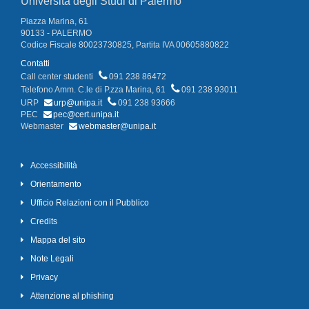
Università degli Studi di Palermo
Piazza Marina, 61
90133 - PALERMO
Codice Fiscale 80023730825, Partita IVA 00605880822
Contatti
Call center studenti
091 238 86472
Telefono Amm. C.le di P.zza Marina, 61
091 238 93011
URP
urp@unipa.it
091 238 93666
PEC
pec@cert.unipa.it
Webmaster
webmaster@unipa.it
Accessibilità
Orientamento
Ufficio Relazioni con il Pubblico
Credits
Mappa del sito
Note Legali
Privacy
Attenzione al phishing