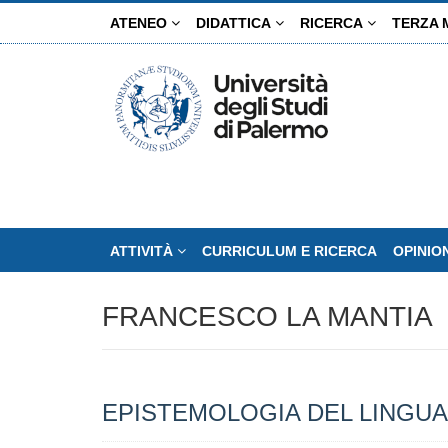
Salta
ATENEO
DIDATTICA
RICERCA
TERZA 
al
contenuto
principale
ATTIVITÀ
CURRICULUM E RICERCA
OPINIO
FRANCESCO LA MANTIA
EPISTEMOLOGIA DEL LINGU