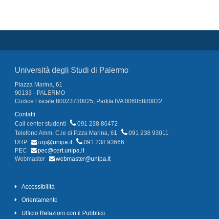
Università degli Studi di Palermo
Piazza Marina, 61
90133 - PALERMO
Codice Fiscale 80023730825, Partita IVA 00605880822
Contatti
Call center studenti
091 238 86472
Telefono Amm. C.le di P.zza Marina, 61
091 238 93011
URP
urp@unipa.it
091 238 93666
PEC
pec@cert.unipa.it
Webmaster
webmaster@unipa.it
Accessibilità
Orientamento
Ufficio Relazioni con il Pubblico