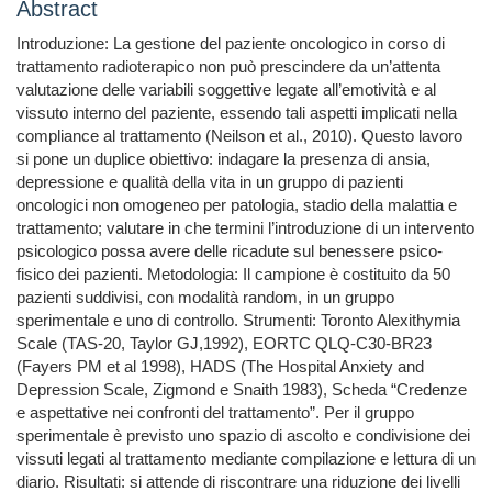
Abstract
Introduzione: La gestione del paziente oncologico in corso di
trattamento radioterapico non può prescindere da un’attenta
valutazione delle variabili soggettive legate all’emotività e al
vissuto interno del paziente, essendo tali aspetti implicati nella
compliance al trattamento (Neilson et al., 2010). Questo lavoro
si pone un duplice obiettivo: indagare la presenza di ansia,
depressione e qualità della vita in un gruppo di pazienti
oncologici non omogeneo per patologia, stadio della malattia e
trattamento; valutare in che termini l’introduzione di un intervento
psicologico possa avere delle ricadute sul benessere psico-
fisico dei pazienti. Metodologia: Il campione è costituito da 50
pazienti suddivisi, con modalità random, in un gruppo
sperimentale e uno di controllo. Strumenti: Toronto Alexithymia
Scale (TAS-20, Taylor GJ,1992), EORTC QLQ-C30-BR23
(Fayers PM et al 1998), HADS (The Hospital Anxiety and
Depression Scale, Zigmond e Snaith 1983), Scheda “Credenze
e aspettative nei confronti del trattamento”. Per il gruppo
sperimentale è previsto uno spazio di ascolto e condivisione dei
vissuti legati al trattamento mediante compilazione e lettura di un
diario. Risultati: si attende di riscontrare una riduzione dei livelli