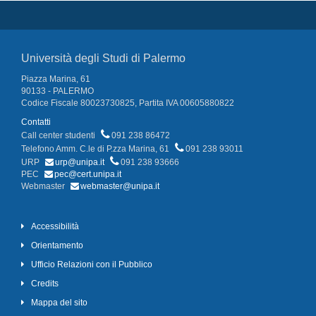
Università degli Studi di Palermo
Piazza Marina, 61
90133 - PALERMO
Codice Fiscale 80023730825, Partita IVA 00605880822
Contatti
Call center studenti
091 238 86472
Telefono Amm. C.le di P.zza Marina, 61
091 238 93011
URP
urp@unipa.it
091 238 93666
PEC
pec@cert.unipa.it
Webmaster
webmaster@unipa.it
Accessibilità
Orientamento
Ufficio Relazioni con il Pubblico
Credits
Mappa del sito