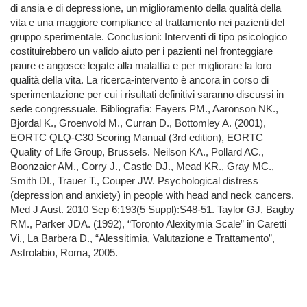
di ansia e di depressione, un miglioramento della qualità della
vita e una maggiore compliance al trattamento nei pazienti del
gruppo sperimentale. Conclusioni: Interventi di tipo psicologico
costituirebbero un valido aiuto per i pazienti nel fronteggiare
paure e angosce legate alla malattia e per migliorare la loro
qualità della vita. La ricerca-intervento è ancora in corso di
sperimentazione per cui i risultati definitivi saranno discussi in
sede congressuale. Bibliografia: Fayers PM., Aaronson NK.,
Bjordal K., Groenvold M., Curran D., Bottomley A. (2001),
EORTC QLQ-C30 Scoring Manual (3rd edition), EORTC
Quality of Life Group, Brussels. Neilson KA., Pollard AC.,
Boonzaier AM., Corry J., Castle DJ., Mead KR., Gray MC.,
Smith DI., Trauer T., Couper JW. Psychological distress
(depression and anxiety) in people with head and neck cancers.
Med J Aust. 2010 Sep 6;193(5 Suppl):S48-51. Taylor GJ, Bagby
RM., Parker JDA. (1992), “Toronto Alexitymia Scale” in Caretti
Vi., La Barbera D., “Alessitimia, Valutazione e Trattamento”,
Astrolabio, Roma, 2005.