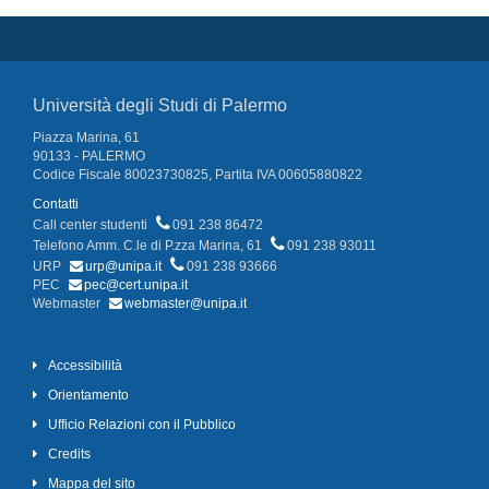
Università degli Studi di Palermo
Piazza Marina, 61
90133 - PALERMO
Codice Fiscale 80023730825, Partita IVA 00605880822
Contatti
Call center studenti
091 238 86472
Telefono Amm. C.le di P.zza Marina, 61
091 238 93011
URP
urp@unipa.it
091 238 93666
PEC
pec@cert.unipa.it
Webmaster
webmaster@unipa.it
Accessibilità
Orientamento
Ufficio Relazioni con il Pubblico
Credits
Mappa del sito