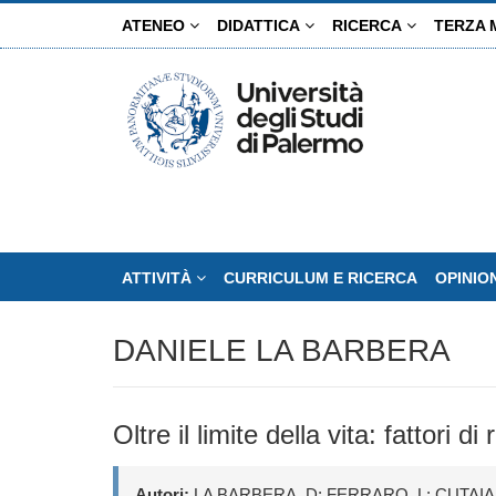
Salta
ATENEO
DIDATTICA
RICERCA
TERZA 
al
contenuto
principale
ATTIVITÀ
CURRICULUM E RICERCA
OPINIO
DANIELE LA BARBERA
Oltre il limite della vita: fattori
Autori:
LA BARBERA, D; FERRARO, L; CUTAIA