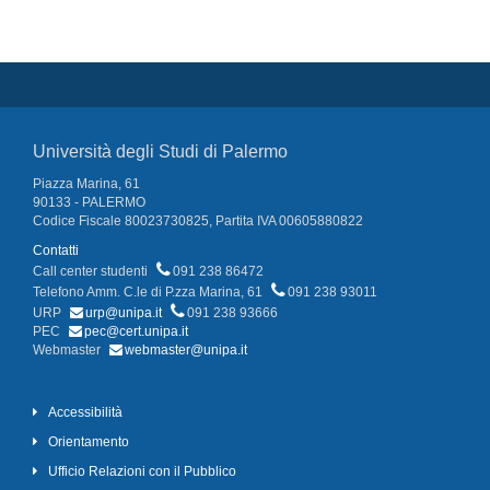
Università degli Studi di Palermo
Piazza Marina, 61
90133 - PALERMO
Codice Fiscale 80023730825, Partita IVA 00605880822
Contatti
Call center studenti
091 238 86472
Telefono Amm. C.le di P.zza Marina, 61
091 238 93011
URP
urp@unipa.it
091 238 93666
PEC
pec@cert.unipa.it
Webmaster
webmaster@unipa.it
Accessibilità
Orientamento
Ufficio Relazioni con il Pubblico