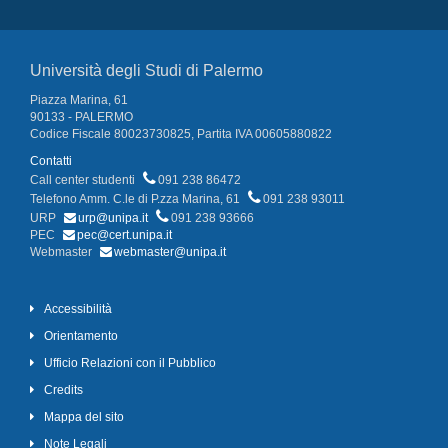
Università degli Studi di Palermo
Piazza Marina, 61
90133 - PALERMO
Codice Fiscale 80023730825, Partita IVA 00605880822
Contatti
Call center studenti
091 238 86472
Telefono Amm. C.le di P.zza Marina, 61
091 238 93011
URP
urp@unipa.it
091 238 93666
PEC
pec@cert.unipa.it
Webmaster
webmaster@unipa.it
Accessibilità
Orientamento
Ufficio Relazioni con il Pubblico
Credits
Mappa del sito
Note Legali