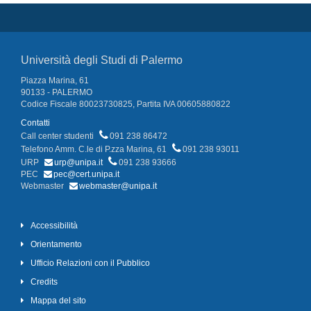
Università degli Studi di Palermo
Piazza Marina, 61
90133 - PALERMO
Codice Fiscale 80023730825, Partita IVA 00605880822
Contatti
Call center studenti
091 238 86472
Telefono Amm. C.le di P.zza Marina, 61
091 238 93011
URP
urp@unipa.it
091 238 93666
PEC
pec@cert.unipa.it
Webmaster
webmaster@unipa.it
Accessibilità
Orientamento
Ufficio Relazioni con il Pubblico
Credits
Mappa del sito