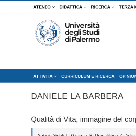
Salta
ATENEO
DIDATTICA
RICERCA
TERZA 
al
contenuto
principale
ATTIVITÀ
CURRICULUM E RICERCA
OPINIO
DANIELE LA BARBERA
Qualità di Vita, immagine del co
Autori:
Sideli, L; Grassia, R; Prestifilippo, A; Ad