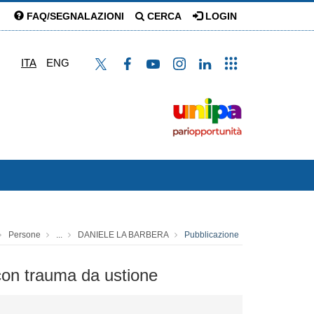
FAQ/SEGNALAZIONI
CERCA
LOGIN
ITA
ENG
Persone
...
DANIELE LA BARBERA
Pubblicazione
 con trauma da ustione