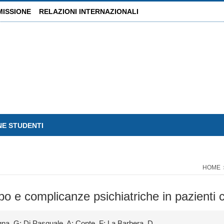
MISSIONE
RELAZIONI INTERNAZIONALI
NE STUDENTI
HOME
rpo e complicanze psichiatriche in pazienti
ragna, G; Di Pasquale, A; Conte, F; La Barbera, D