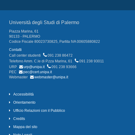
Università degli Studi di Palermo
Piazza Marina, 61
90133 - PALERMO
Codice Fiscale 80023730825, Partita IVA 00605880822
Contatti
Call center studenti
091 238 86472
Telefono Amm. C.le di P.zza Marina, 61
091 238 93011
URP
urp@unipa.it
091 238 93666
PEC
pec@cert.unipa.it
Webmaster
webmaster@unipa.it
Accessibilità
Orientamento
Ufficio Relazioni con il Pubblico
Credits
Mappa del sito