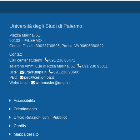
Università degli Studi di Palermo
Piazza Marina, 61
90133 - PALERMO
Codice Fiscale 80023730825, Partita IVA 00605880822
Contatti
Call center studenti
091 238 86472
Telefono Amm. C.le di P.zza Marina, 61
091 238 93011
URP
urp@unipa.it
091 238 93666
PEC
pec@cert.unipa.it
Webmaster
webmaster@unipa.it
Accessibilità
Orientamento
Ufficio Relazioni con il Pubblico
Credits
Mappa del sito