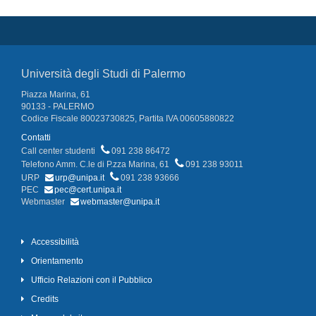
Università degli Studi di Palermo
Piazza Marina, 61
90133 - PALERMO
Codice Fiscale 80023730825, Partita IVA 00605880822
Contatti
Call center studenti
091 238 86472
Telefono Amm. C.le di P.zza Marina, 61
091 238 93011
URP
urp@unipa.it
091 238 93666
PEC
pec@cert.unipa.it
Webmaster
webmaster@unipa.it
Accessibilità
Orientamento
Ufficio Relazioni con il Pubblico
Credits