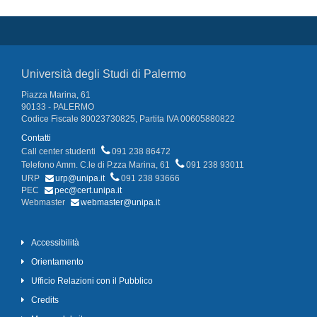
Università degli Studi di Palermo
Piazza Marina, 61
90133 - PALERMO
Codice Fiscale 80023730825, Partita IVA 00605880822
Contatti
Call center studenti
091 238 86472
Telefono Amm. C.le di P.zza Marina, 61
091 238 93011
URP
urp@unipa.it
091 238 93666
PEC
pec@cert.unipa.it
Webmaster
webmaster@unipa.it
Accessibilità
Orientamento
Ufficio Relazioni con il Pubblico
Credits