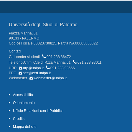
Università degli Studi di Palermo
Piazza Marina, 61
90133 - PALERMO
Codice Fiscale 80023730825, Partita IVA 00605880822
Contatti
Call center studenti
091 238 86472
Telefono Amm. C.le di P.zza Marina, 61
091 238 93011
URP
urp@unipa.it
091 238 93666
PEC
pec@cert.unipa.it
Webmaster
webmaster@unipa.it
Accessibilità
Orientamento
Ufficio Relazioni con il Pubblico
Credits
Mappa del sito