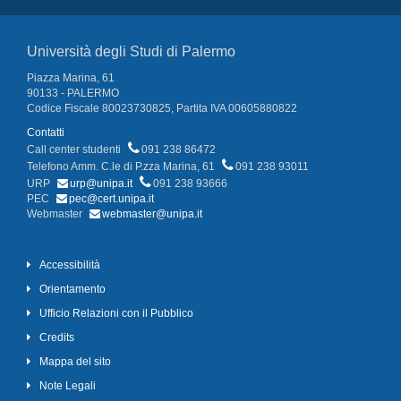
Università degli Studi di Palermo
Piazza Marina, 61
90133 - PALERMO
Codice Fiscale 80023730825, Partita IVA 00605880822
Contatti
Call center studenti
091 238 86472
Telefono Amm. C.le di P.zza Marina, 61
091 238 93011
URP
urp@unipa.it
091 238 93666
PEC
pec@cert.unipa.it
Webmaster
webmaster@unipa.it
Accessibilità
Orientamento
Ufficio Relazioni con il Pubblico
Credits
Mappa del sito
Note Legali