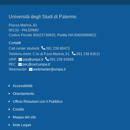
Università degli Studi di Palermo
Piazza Marina, 61
90133 - PALERMO
Codice Fiscale 80023730825, Partita IVA 00605880822
Contatti
Call center studenti
091 238 86472
Telefono Amm. C.le di P.zza Marina, 61
091 238 93011
URP
urp@unipa.it
091 238 93666
PEC
pec@cert.unipa.it
Webmaster
webmaster@unipa.it
Accessibilità
Orientamento
Ufficio Relazioni con il Pubblico
Credits
Mappa del sito
Note Legali