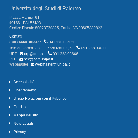
Università degli Studi di Palermo
Piazza Marina, 61
90133 - PALERMO
Codice Fiscale 80023730825, Partita IVA 00605880822
Contatti
Call center studenti
091 238 86472
Telefono Amm. C.le di P.zza Marina, 61
091 238 93011
URP
urp@unipa.it
091 238 93666
PEC
pec@cert.unipa.it
Webmaster
webmaster@unipa.it
Accessibilità
Orientamento
Ufficio Relazioni con il Pubblico
Credits
Mappa del sito
Note Legali
Privacy