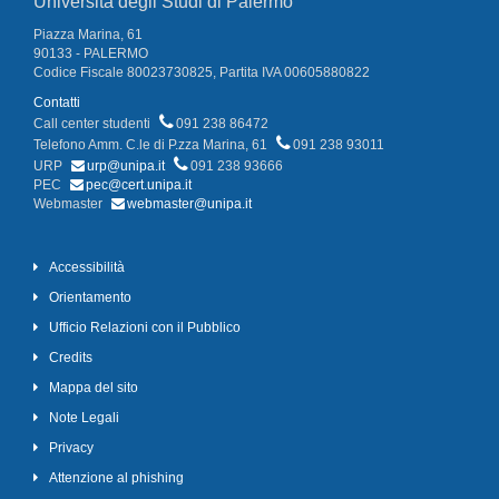
Università degli Studi di Palermo
Piazza Marina, 61
90133 - PALERMO
Codice Fiscale 80023730825, Partita IVA 00605880822
Contatti
Call center studenti
091 238 86472
Telefono Amm. C.le di P.zza Marina, 61
091 238 93011
URP
urp@unipa.it
091 238 93666
PEC
pec@cert.unipa.it
Webmaster
webmaster@unipa.it
Accessibilità
Orientamento
Ufficio Relazioni con il Pubblico
Credits
Mappa del sito
Note Legali
Privacy
Attenzione al phishing