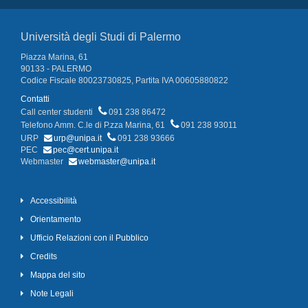
Università degli Studi di Palermo
Piazza Marina, 61
90133 - PALERMO
Codice Fiscale 80023730825, Partita IVA 00605880822
Contatti
Call center studenti
091 238 86472
Telefono Amm. C.le di P.zza Marina, 61
091 238 93011
URP
urp@unipa.it
091 238 93666
PEC
pec@cert.unipa.it
Webmaster
webmaster@unipa.it
Accessibilità
Orientamento
Ufficio Relazioni con il Pubblico
Credits
Mappa del sito
Note Legali