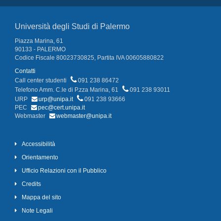
Università degli Studi di Palermo
Piazza Marina, 61
90133 - PALERMO
Codice Fiscale 80023730825, Partita IVA 00605880822
Contatti
Call center studenti
091 238 86472
Telefono Amm. C.le di P.zza Marina, 61
091 238 93011
URP
urp@unipa.it
091 238 93666
PEC
pec@cert.unipa.it
Webmaster
webmaster@unipa.it
Accessibilità
Orientamento
Ufficio Relazioni con il Pubblico
Credits
Mappa del sito
Note Legali