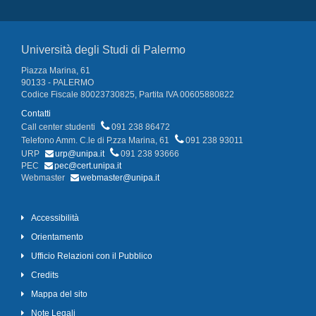
Università degli Studi di Palermo
Piazza Marina, 61
90133 - PALERMO
Codice Fiscale 80023730825, Partita IVA 00605880822
Contatti
Call center studenti
091 238 86472
Telefono Amm. C.le di P.zza Marina, 61
091 238 93011
URP
urp@unipa.it
091 238 93666
PEC
pec@cert.unipa.it
Webmaster
webmaster@unipa.it
Accessibilità
Orientamento
Ufficio Relazioni con il Pubblico
Credits
Mappa del sito
Note Legali