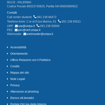
90133 - PALERMO
Codice Fiscale 80023730825, Partita IVA 00605880822
Contatti
Call center studenti
091 238 86472
Telefono Amm. C.le di P.zza Marina, 61
091 238 93011
URP
urp@unipa.it
091 238 93666
PEC
pec@cert.unipa.it
Webmaster
webmaster@unipa.it
Accessibilità
Orientamento
Ufficio Relazioni con il Pubblico
Credits
Mappa del sito
Note Legali
Privacy
Attenzione al phishing
Elenco siti tematici
Portale OnLine delle Istanze