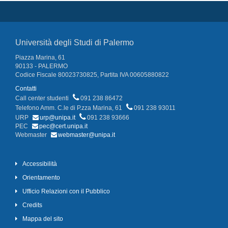
Università degli Studi di Palermo
Piazza Marina, 61
90133 - PALERMO
Codice Fiscale 80023730825, Partita IVA 00605880822
Contatti
Call center studenti
091 238 86472
Telefono Amm. C.le di P.zza Marina, 61
091 238 93011
URP
urp@unipa.it
091 238 93666
PEC
pec@cert.unipa.it
Webmaster
webmaster@unipa.it
Accessibilità
Orientamento
Ufficio Relazioni con il Pubblico
Credits
Mappa del sito