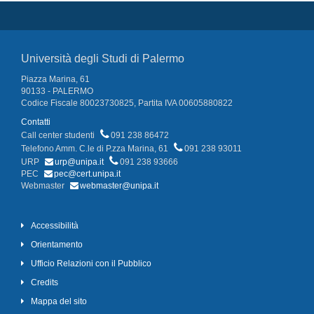
Università degli Studi di Palermo
Piazza Marina, 61
90133 - PALERMO
Codice Fiscale 80023730825, Partita IVA 00605880822
Contatti
Call center studenti
091 238 86472
Telefono Amm. C.le di P.zza Marina, 61
091 238 93011
URP
urp@unipa.it
091 238 93666
PEC
pec@cert.unipa.it
Webmaster
webmaster@unipa.it
Accessibilità
Orientamento
Ufficio Relazioni con il Pubblico
Credits
Mappa del sito