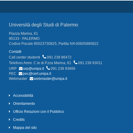
Università degli Studi di Palermo
Piazza Marina, 61
90133 - PALERMO
Codice Fiscale 80023730825, Partita IVA 00605880822
Contatti
Call center studenti
091 238 86472
Telefono Amm. C.le di P.zza Marina, 61
091 238 93011
URP
urp@unipa.it
091 238 93666
PEC
pec@cert.unipa.it
Webmaster
webmaster@unipa.it
Accessibilità
Orientamento
Ufficio Relazioni con il Pubblico
Credits
Mappa del sito