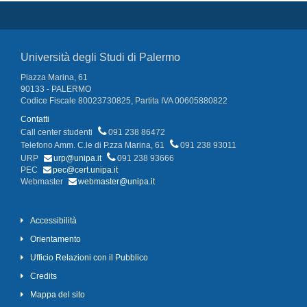
Università degli Studi di Palermo
Piazza Marina, 61
90133 - PALERMO
Codice Fiscale 80023730825, Partita IVA 00605880822
Contatti
Call center studenti
091 238 86472
Telefono Amm. C.le di P.zza Marina, 61
091 238 93011
URP
urp@unipa.it
091 238 93666
PEC
pec@cert.unipa.it
Webmaster
webmaster@unipa.it
Accessibilità
Orientamento
Ufficio Relazioni con il Pubblico
Credits
Mappa del sito