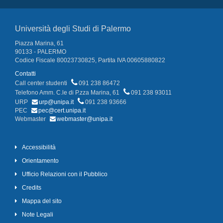
Università degli Studi di Palermo
Piazza Marina, 61
90133 - PALERMO
Codice Fiscale 80023730825, Partita IVA 00605880822
Contatti
Call center studenti
091 238 86472
Telefono Amm. C.le di P.zza Marina, 61
091 238 93011
URP
urp@unipa.it
091 238 93666
PEC
pec@cert.unipa.it
Webmaster
webmaster@unipa.it
Accessibilità
Orientamento
Ufficio Relazioni con il Pubblico
Credits
Mappa del sito
Note Legali