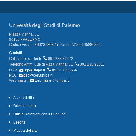
Università degli Studi di Palermo
Piazza Marina, 61
90133 - PALERMO
Codice Fiscale 80023730825, Partita IVA 00605880822
Contatti
Call center studenti
091 238 86472
Telefono Amm. C.le di P.zza Marina, 61
091 238 93011
URP
urp@unipa.it
091 238 93666
PEC
pec@cert.unipa.it
Webmaster
webmaster@unipa.it
Accessibilità
Orientamento
Ufficio Relazioni con il Pubblico
Credits
Mappa del sito