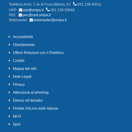
Telefono Amm. C.le di P.zza Marina, 61
091 238 93011
URP
urp@unipa.it
091 238 93666
PEC
pec@cert.unipa.it
Webmaster
webmaster@unipa.it
Accessibilità
Orientamento
Ufficio Relazioni con il Pubblico
Credits
Mappa del sito
Note Legali
Privacy
Attenzione al phishing
Elenco siti tematici
Portale OnLine delle Istanze
Wi-Fi
Spid