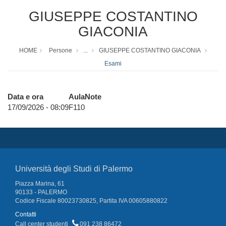
GIUSEPPE COSTANTINO
GIACONIA
HOME
Persone
...
GIUSEPPE COSTANTINO GIACONIA
Esami
Data e ora
Aula
Note
17/09/2026 - 08:09
F110
Università degli Studi di Palermo
Piazza Marina, 61
90133 - PALERMO
Codice Fiscale 80023730825, Partita IVA 00605880822
Contatti
Call center studenti
091 238 86472