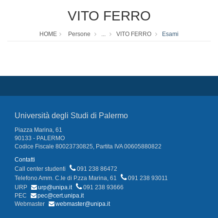
VITO FERRO
HOME
Persone
...
VITO FERRO
Esami
Università degli Studi di Palermo
Piazza Marina, 61
90133 - PALERMO
Codice Fiscale 80023730825, Partita IVA 00605880822
Contatti
Call center studenti
091 238 86472
Telefono Amm. C.le di P.zza Marina, 61
091 238 93011
URP
urp@unipa.it
091 238 93666
PEC
pec@cert.unipa.it
Webmaster
webmaster@unipa.it