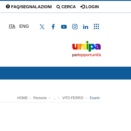
FAQ/SEGNALAZIONI
CERCA
LOGIN
ITA
ENG
HOME
Persone
...
VITO FERRO
Esami