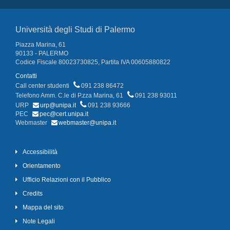
Università degli Studi di Palermo
Piazza Marina, 61
90133 - PALERMO
Codice Fiscale 80023730825, Partita IVA 00605880822
Contatti
Call center studenti
091 238 86472
Telefono Amm. C.le di P.zza Marina, 61
091 238 93011
URP
urp@unipa.it
091 238 93666
PEC
pec@cert.unipa.it
Webmaster
webmaster@unipa.it
Accessibilità
Orientamento
Ufficio Relazioni con il Pubblico
Credits
Mappa del sito
Note Legali