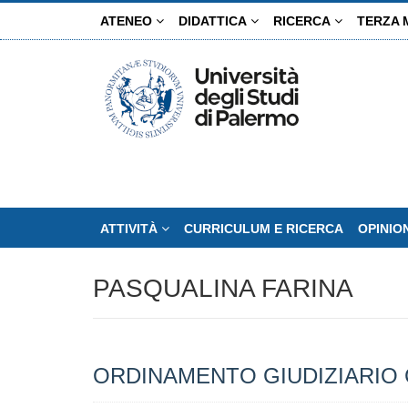
Salta
ATENEO
DIDATTICA
RICERCA
TERZA 
al
contenuto
principale
ATTIVITÀ
CURRICULUM E RICERCA
OPINIO
PASQUALINA FARINA
ORDINAMENTO GIUDIZIARIO C