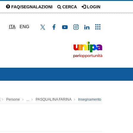
FAQ/SEGNALAZIONI
CERCA
LOGIN
ITA
ENG
E
Persone
...
PASQUALINA FARINA
Insegnamento