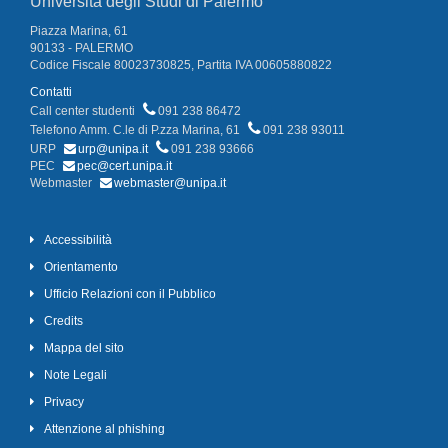
Università degli Studi di Palermo
Piazza Marina, 61
90133 - PALERMO
Codice Fiscale 80023730825, Partita IVA 00605880822
Contatti
Call center studenti
091 238 86472
Telefono Amm. C.le di P.zza Marina, 61
091 238 93011
URP
urp@unipa.it
091 238 93666
PEC
pec@cert.unipa.it
Webmaster
webmaster@unipa.it
Accessibilità
Orientamento
Ufficio Relazioni con il Pubblico
Credits
Mappa del sito
Note Legali
Privacy
Attenzione al phishing