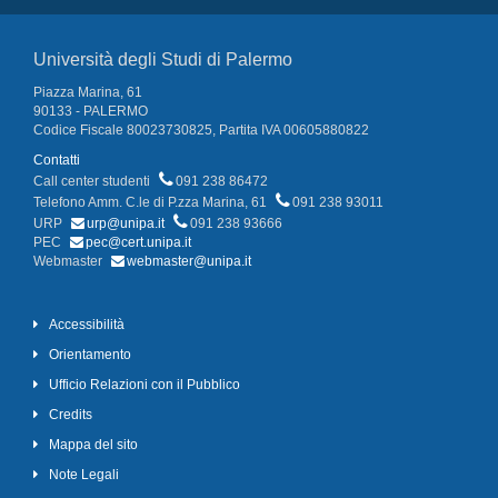
Università degli Studi di Palermo
Piazza Marina, 61
90133 - PALERMO
Codice Fiscale 80023730825, Partita IVA 00605880822
Contatti
Call center studenti
091 238 86472
Telefono Amm. C.le di P.zza Marina, 61
091 238 93011
URP
urp@unipa.it
091 238 93666
PEC
pec@cert.unipa.it
Webmaster
webmaster@unipa.it
Accessibilità
Orientamento
Ufficio Relazioni con il Pubblico
Credits
Mappa del sito
Note Legali