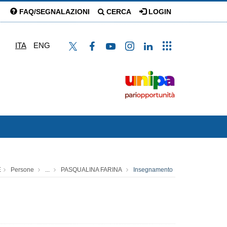
FAQ/SEGNALAZIONI
CERCA
LOGIN
ITA
ENG
E
Persone
...
PASQUALINA FARINA
Insegnamento