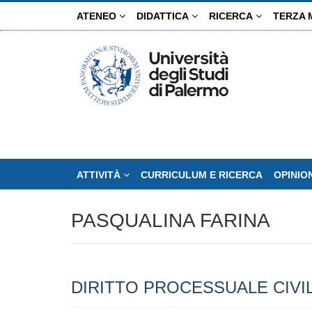
Salta
ATENEO
DIDATTICA
RICERCA
TERZA 
al
contenuto
principale
ATTIVITÀ
CURRICULUM E RICERCA
OPINIO
PASQUALINA FARINA
DIRITTO PROCESSUALE CIVI