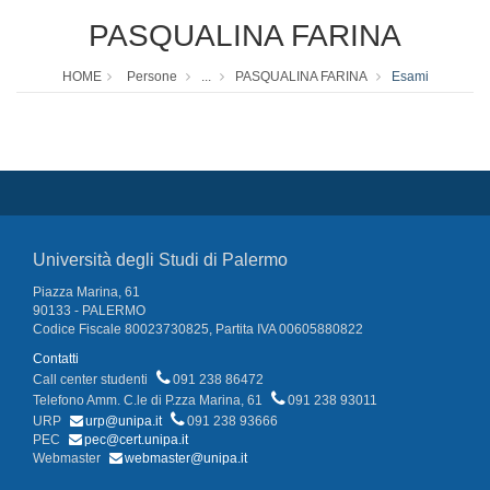
PASQUALINA FARINA
HOME
Persone
...
PASQUALINA FARINA
Esami
Università degli Studi di Palermo
Piazza Marina, 61
90133 - PALERMO
Codice Fiscale 80023730825, Partita IVA 00605880822
Contatti
Call center studenti
091 238 86472
Telefono Amm. C.le di P.zza Marina, 61
091 238 93011
URP
urp@unipa.it
091 238 93666
PEC
pec@cert.unipa.it
Webmaster
webmaster@unipa.it