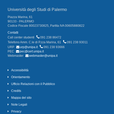
Università degli Studi di Palermo
Piazza Marina, 61
90133 - PALERMO
Codice Fiscale 80023730825, Partita IVA 00605880822
Contatti
Call center studenti
091 238 86472
Telefono Amm. C.le di P.zza Marina, 61
091 238 93011
URP
urp@unipa.it
091 238 93666
PEC
pec@cert.unipa.it
Webmaster
webmaster@unipa.it
Accessibilità
Orientamento
Ufficio Relazioni con il Pubblico
Credits
Mappa del sito
Note Legali
Privacy