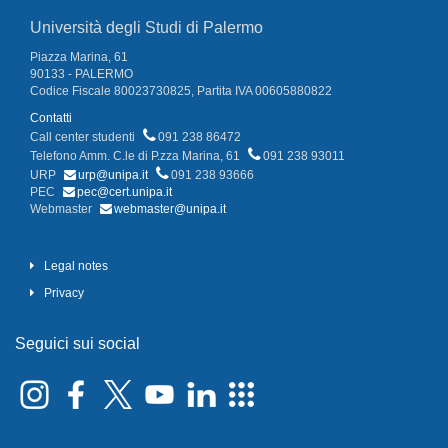
Università degli Studi di Palermo
Piazza Marina, 61
90133 - PALERMO
Codice Fiscale 80023730825, Partita IVA 00605880822
Contatti
Call center studenti
091 238 86472
Telefono Amm. C.le di P.zza Marina, 61
091 238 93011
URP
urp@unipa.it
091 238 93666
PEC
pec@cert.unipa.it
Webmaster
webmaster@unipa.it
Legal notes
Privacy
Seguici sui social