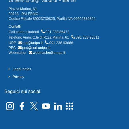
Università degli Studi di Palermo
Piazza Marina, 61
90133 - PALERMO
Codice Fiscale 80023730825, Partita IVA 00605880822
Contatti
Call center studenti
091 238 86472
Telefono Amm. C.le di P.zza Marina, 61
091 238 93011
URP
urp@unipa.it
091 238 93666
PEC
pec@cert.unipa.it
Webmaster
webmaster@unipa.it
Legal notes
Privacy
Seguici sui social