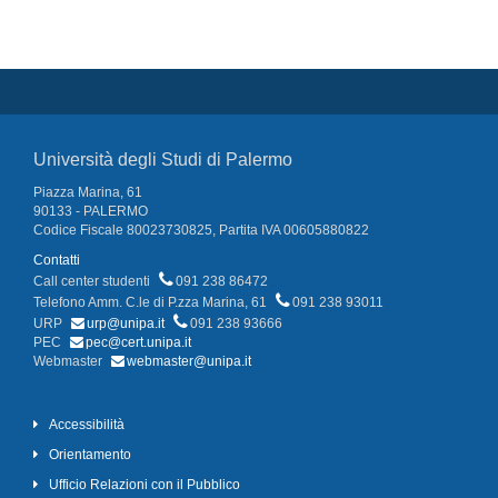
Università degli Studi di Palermo
Piazza Marina, 61
90133 - PALERMO
Codice Fiscale 80023730825, Partita IVA 00605880822
Contatti
Call center studenti
091 238 86472
Telefono Amm. C.le di P.zza Marina, 61
091 238 93011
URP
urp@unipa.it
091 238 93666
PEC
pec@cert.unipa.it
Webmaster
webmaster@unipa.it
Accessibilità
Orientamento
Ufficio Relazioni con il Pubblico