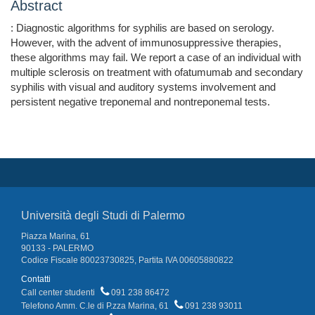
Abstract
: Diagnostic algorithms for syphilis are based on serology.
However, with the advent of immunosuppressive therapies,
these algorithms may fail. We report a case of an individual with
multiple sclerosis on treatment with ofatumumab and secondary
syphilis with visual and auditory systems involvement and
persistent negative treponemal and nontreponemal tests.
Università degli Studi di Palermo
Piazza Marina, 61
90133 - PALERMO
Codice Fiscale 80023730825, Partita IVA 00605880822
Contatti
Call center studenti
091 238 86472
Telefono Amm. C.le di P.zza Marina, 61
091 238 93011