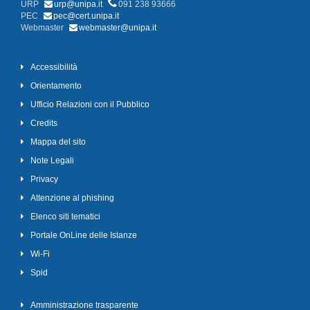
URP
urp@unipa.it
091 238 93666
PEC
pec@cert.unipa.it
Webmaster
webmaster@unipa.it
Accessibilità
Orientamento
Ufficio Relazioni con il Pubblico
Credits
Mappa del sito
Note Legali
Privacy
Attenzione al phishing
Elenco siti tematici
Portale OnLine delle Istanze
Wi-Fi
Spid
Amministrazione trasparente