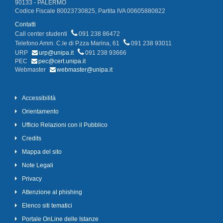
90133 - PALERMO
Codice Fiscale 80023730825, Partita IVA 00605880822
Contatti
Call center studenti
091 238 86472
Telefono Amm. C.le di P.zza Marina, 61
091 238 93011
URP
urp@unipa.it
091 238 93666
PEC
pec@cert.unipa.it
Webmaster
webmaster@unipa.it
Accessibilità
Orientamento
Ufficio Relazioni con il Pubblico
Credits
Mappa del sito
Note Legali
Privacy
Attenzione al phishing
Elenco siti tematici
Portale OnLine delle Istanze