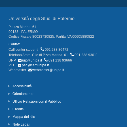
Università degli Studi di Palermo
Piazza Marina, 61
90133 - PALERMO
Codice Fiscale 80023730825, Partita IVA 00605880822
Contatti
Call center studenti
091 238 86472
Telefono Amm. C.le di P.zza Marina, 61
091 238 93011
URP
urp@unipa.it
091 238 93666
PEC
pec@cert.unipa.it
Webmaster
webmaster@unipa.it
Accessibilità
Orientamento
Ufficio Relazioni con il Pubblico
Credits
Mappa del sito
Note Legali