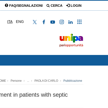
FAQ/SEGNALAZIONI
CERCA
LOGIN
ITA
ENG
OME
Persone
...
PAOLA DI CARLO
Pubblicazione
ent in patients with septic