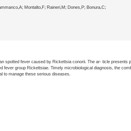
Giammanco,A; Montalto,F; Raineri,M; Dones,P; Bonura,C;
 spotted fever caused by Rickettsia conorii. The ar- ticle presents p
ted fever group Rickettsiae. Timely microbiological diagnosis, the com
al to manage these serious diseases.