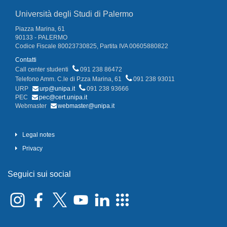
Università degli Studi di Palermo
Piazza Marina, 61
90133 - PALERMO
Codice Fiscale 80023730825, Partita IVA 00605880822
Contatti
Call center studenti
091 238 86472
Telefono Amm. C.le di P.zza Marina, 61
091 238 93011
URP
urp@unipa.it
091 238 93666
PEC
pec@cert.unipa.it
Webmaster
webmaster@unipa.it
Legal notes
Privacy
Seguici sui social